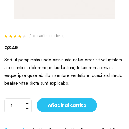
(
1
valoración de cliente)
Valorado
1
4.00
Q
3.49
sobre 5
basado
en
Sed ut perspiciatis unde omnis iste natus error sit voluptatem
puntuación
de cliente
accusantium doloremque laudantium, totam rem aperiam,
eaque ipsa quae ab illo inventore veritatis et quasi architecto
beatae vitae dicta sunt explicabo.
Nicaragua
Añadir al carrito
Traditional
cantidad