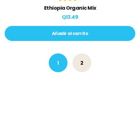
Valorado en
Ethiopia Organic Mix
4.00
de 5
Q
13.49
Añadir al carrito
1
2