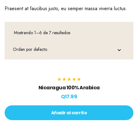
Praesent at faucibus justo, eu semper massa viverra luctus.
Mostrando 1–6 de 7 resultados
Valorado en
Nicaragua 100% Arabica
5.00
de 5
Q
17.99
Añadir al carrito