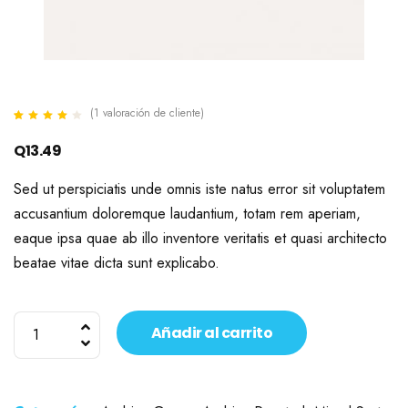
(
1
valoración de cliente)
Valorado
1
4.00
Q
13.49
sobre 5
basado
en
Sed ut perspiciatis unde omnis iste natus error sit voluptatem
puntuación
de cliente
accusantium doloremque laudantium, totam rem aperiam,
eaque ipsa quae ab illo inventore veritatis et quasi architecto
beatae vitae dicta sunt explicabo.
Ethiopia
Añadir al carrito
Organic
Mix
cantidad