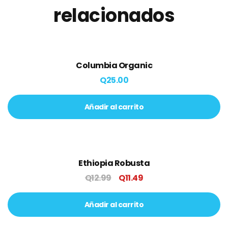
relacionados
Columbia Organic
Q
25.00
Añadir al carrito
Ethiopia Robusta
sale
Q
12.99
Q
11.49
Original
Current
price
price
Añadir al carrito
was:
is:
Q12.99.
Q11.49.