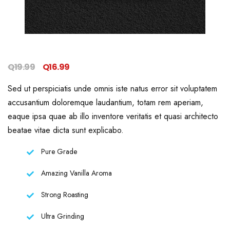
Original
Current
Q
19.99
Q
16.99
price
price
Sed ut perspiciatis unde omnis iste natus error sit voluptatem
was:
is:
accusantium doloremque laudantium, totam rem aperiam,
Q19.99.
Q16.99.
eaque ipsa quae ab illo inventore veritatis et quasi architecto
beatae vitae dicta sunt explicabo.
Pure Grade
Amazing Vanilla Aroma
Strong Roasting
Ultra Grinding