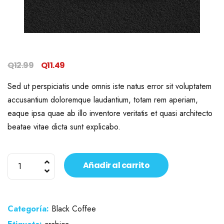
Original
Current
Q
12.99
Q
11.49
price
price
Sed ut perspiciatis unde omnis iste natus error sit voluptatem
was:
is:
accusantium doloremque laudantium, totam rem aperiam,
Q12.99.
Q11.49.
eaque ipsa quae ab illo inventore veritatis et quasi architecto
beatae vitae dicta sunt explicabo.
Ethiopia
Añadir al carrito
Robusta
cantidad
Categoría:
Black Coffee